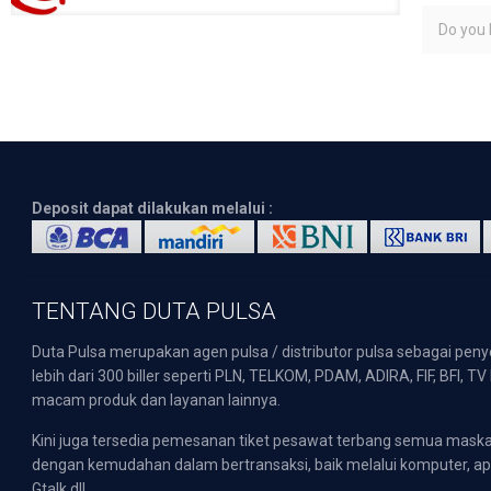
Do you l
Deposit dapat dilakukan melalui :
TENTANG DUTA PULSA
Duta Pulsa merupakan agen pulsa / distributor pulsa sebagai pen
lebih dari 300 biller seperti PLN, TELKOM, PDAM, ADIRA, FIF, BFI, T
macam produk dan layanan lainnya.
Kini juga tersedia pemesanan tiket pesawat terbang semua mask
dengan kemudahan dalam bertransaksi, baik melalui komputer, apli
Gtalk dll.