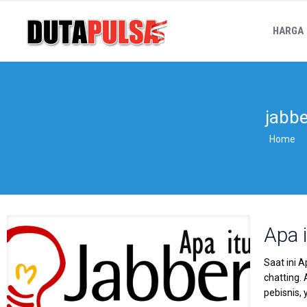
HARGA
jabbe
Home
Apa 
Saat ini 
chatting.
pebisnis, 