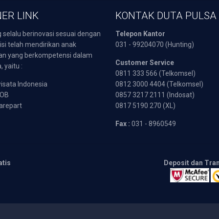
ER LINK
KONTAK DUTA PULSA
 selalu berinovasi sesuai dengan
Telepon Kantor
isi telah mendirikan anak
031 - 99204070 (Hunting)
an yang berkompetensi dalam
Customer Service
 yaitu :
0811 333 566 (Telkomsel)
sata Indonesia
0812 3000 4404 (Telkomsel)
POB
0857 3217 2111 (Indosat)
arepart
0817 5190 270 (XL)
Fax :
031 - 8960549
atis
Deposit dan Tra