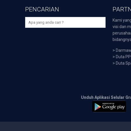
PENCARIAN
PARTN
Kami yang
visi dan m
perusaha
bidangnya,
>
Darmawi
>
Duta P
>
Duta Sp
Unduh Aplikasi Selular Gr