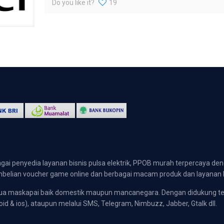
Do you like it?
19
gai penyedia layanan bisnis pulsa elektrik, PPOB murah terpercaya den
 pembelian voucher game online dan berbagai macam produk dan layanan 
emua maskapai baik domestik maupun mancanegara. Dengan didukung t
oid & ios), ataupun melalui SMS, Telegram, Nimbuzz, Jabber, Gtalk dll.