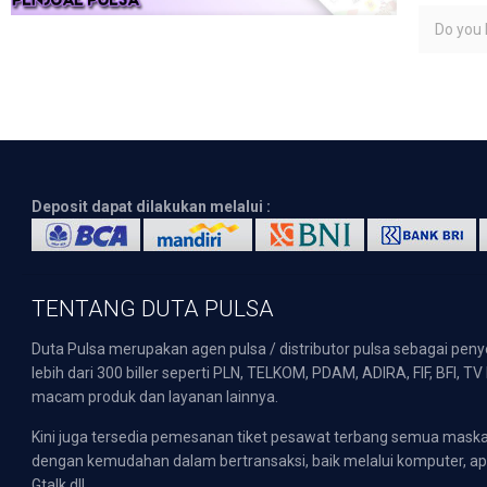
Do you l
Deposit dapat dilakukan melalui :
TENTANG DUTA PULSA
Duta Pulsa merupakan agen pulsa / distributor pulsa sebagai pen
lebih dari 300 biller seperti PLN, TELKOM, PDAM, ADIRA, FIF, BFI, T
macam produk dan layanan lainnya.
Kini juga tersedia pemesanan tiket pesawat terbang semua mask
dengan kemudahan dalam bertransaksi, baik melalui komputer, apli
Gtalk dll.