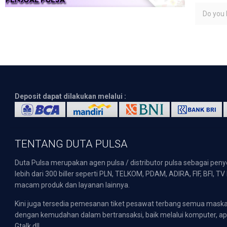
Do you l
Deposit dapat dilakukan melalui :
TENTANG DUTA PULSA
Duta Pulsa merupakan agen pulsa / distributor pulsa sebagai pen
lebih dari 300 biller seperti PLN, TELKOM, PDAM, ADIRA, FIF, BFI, T
macam produk dan layanan lainnya.
Kini juga tersedia pemesanan tiket pesawat terbang semua mask
dengan kemudahan dalam bertransaksi, baik melalui komputer, apli
Gtalk dll.