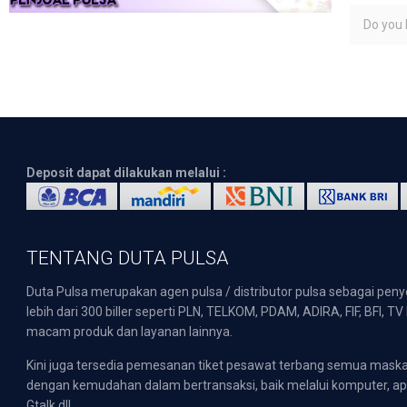
Do you l
Deposit dapat dilakukan melalui :
TENTANG DUTA PULSA
Duta Pulsa merupakan agen pulsa / distributor pulsa sebagai pen
lebih dari 300 biller seperti PLN, TELKOM, PDAM, ADIRA, FIF, BFI, T
macam produk dan layanan lainnya.
Kini juga tersedia pemesanan tiket pesawat terbang semua mask
dengan kemudahan dalam bertransaksi, baik melalui komputer, apli
Gtalk dll.