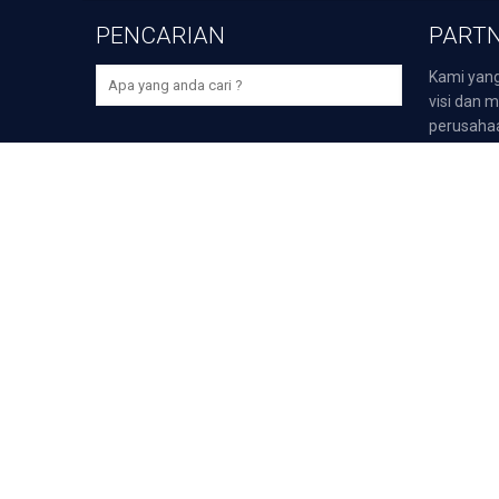
PENCARIAN
PARTN
Kami yang
visi dan m
perusaha
bidangnya,
>
Darmawi
>
Duta P
>
Duta Sp
Unduh Aplikasi Selular Gr