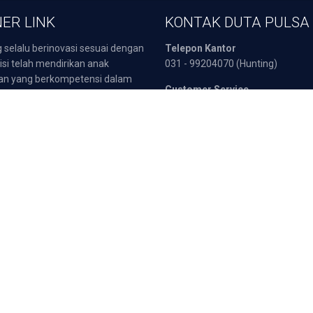
ER LINK
KONTAK DUTA PULSA
 selalu berinovasi sesuai dengan
Telepon Kantor
isi telah mendirikan anak
031 - 99204070 (Hunting)
an yang berkompetensi dalam
Customer Service
 yaitu :
0811 333 566 (Telkomsel)
sata Indonesia
0812 3000 4404 (Telkomsel)
POB
0857 3217 2111 (Indosat)
arepart
0817 5190 270 (XL)
Fax :
031 - 8960549
atis
Deposit dan Tra