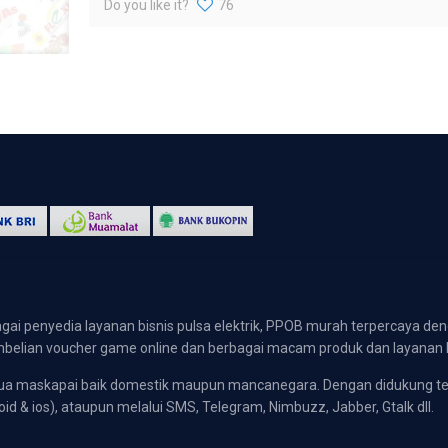
Do you like it?
76
gai penyedia layanan bisnis pulsa elektrik, PPOB murah terpercaya den
 pembelian voucher game online dan berbagai macam produk dan layanan 
emua maskapai baik domestik maupun mancanegara. Dengan didukung t
oid & ios), ataupun melalui SMS, Telegram, Nimbuzz, Jabber, Gtalk dll.