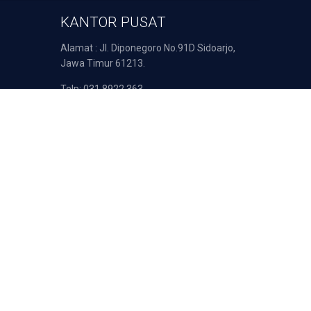
KANTOR PUSAT
Alamat : Jl. Diponegoro No.91D Sidoarjo,
Jawa Timur 61213.
Telp: 031 8922 363
Email : support@duta-pulsa.co.id
nsaksi Anda diproses secara aman oleh: