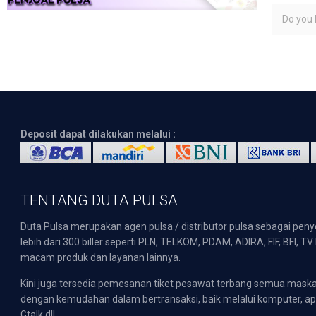
Do you l
Deposit dapat dilakukan melalui :
TENTANG DUTA PULSA
Duta Pulsa merupakan agen pulsa / distributor pulsa sebagai pen
lebih dari 300 biller seperti PLN, TELKOM, PDAM, ADIRA, FIF, BFI, T
macam produk dan layanan lainnya.
Kini juga tersedia pemesanan tiket pesawat terbang semua mask
dengan kemudahan dalam bertransaksi, baik melalui komputer, apli
Gtalk dll.