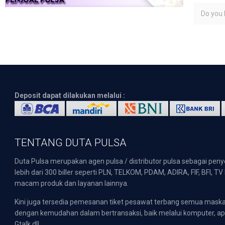
Do you l
Deposit dapat dilakukan melalui :
TENTANG DUTA PULSA
Duta Pulsa merupakan agen pulsa / distributor pulsa sebagai pen
lebih dari 300 biller seperti PLN, TELKOM, PDAM, ADIRA, FIF, BFI, T
macam produk dan layanan lainnya.
Kini juga tersedia pemesanan tiket pesawat terbang semua mask
dengan kemudahan dalam bertransaksi, baik melalui komputer, apli
Gtalk dll.