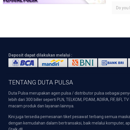
Do you l
Deposit dapat dilakukan melalui :
TENTANG DUTA PULSA
Duta Pulsa merupakan agen pulsa / distributor pulsa sebagai pen
lebih dari 300 biller seperti PLN, TELKOM, PDAM, ADIRA, FIF, BFI, T
macam produk dan layanan lainnya.
Kini juga tersedia pemesanan tiket pesawat terbang semua mask
dengan kemudahan dalam bertransaksi, baik melalui komputer, apli
Gtalk dll.