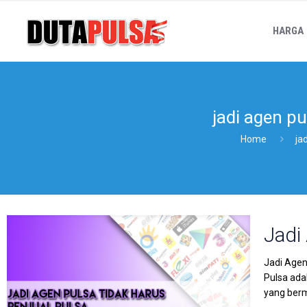
HARGA
jadi agen p
Home
ja
Jadi
Jadi Agen
Pulsa ada
yang berm