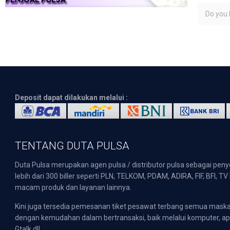
Do you l
Deposit dapat dilakukan melalui :
TENTANG DUTA PULSA
Duta Pulsa merupakan agen pulsa / distributor pulsa sebagai pen
lebih dari 300 biller seperti PLN, TELKOM, PDAM, ADIRA, FIF, BFI, T
macam produk dan layanan lainnya.
Kini juga tersedia pemesanan tiket pesawat terbang semua mask
dengan kemudahan dalam bertransaksi, baik melalui komputer, apli
Gtalk dll.