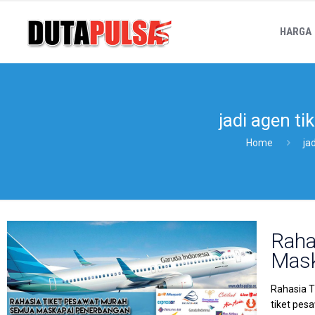
HARGA
jadi agen t
Home
ja
Raha
Mask
Rahasia T
tiket pes