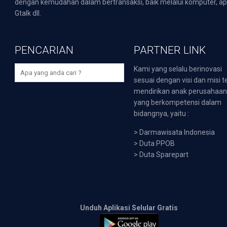
dengan kemudahan dalam bertransaksi, baik melalui komputer, apli
Gtalk dll.
PENCARIAN
PARTNER LINK
Kami yang selalu berinovasi
sesuai dengan visi dan misi t
mendirikan anak perusahaa
yang berkompetensi dalam
bidangnya, yaitu :
>
Darmawisata Indonesia
>
Duta PPOB
>
Duta Sparepart
Unduh Aplikasi Selular Gratis