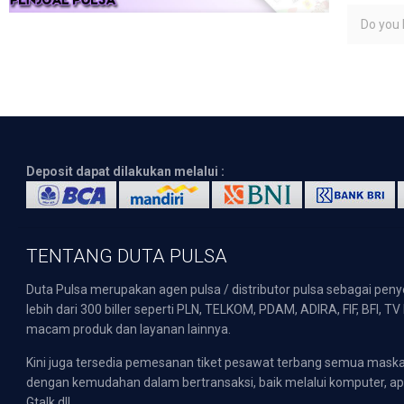
Do you l
Deposit dapat dilakukan melalui :
TENTANG DUTA PULSA
Duta Pulsa merupakan agen pulsa / distributor pulsa sebagai pen
lebih dari 300 biller seperti PLN, TELKOM, PDAM, ADIRA, FIF, BFI, T
macam produk dan layanan lainnya.
Kini juga tersedia pemesanan tiket pesawat terbang semua mask
dengan kemudahan dalam bertransaksi, baik melalui komputer, apli
Gtalk dll.