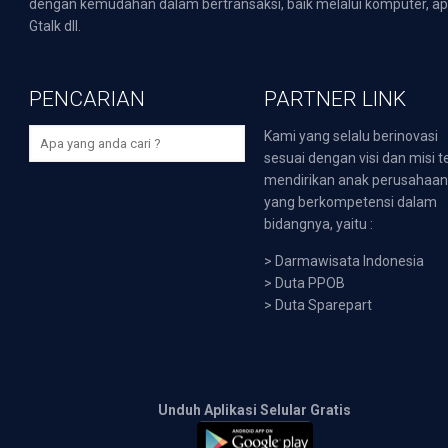
dengan kemudahan dalam bertransaksi, baik melalui komputer, apli
Gtalk dll.
PENCARIAN
PARTNER LINK
Kami yang selalu berinovasi
sesuai dengan visi dan misi t
mendirikan anak perusahaa
yang berkompetensi dalam
bidangnya, yaitu :
>
Darmawisata Indonesia
>
Duta PPOB
>
Duta Sparepart
Unduh Aplikasi Selular Gratis