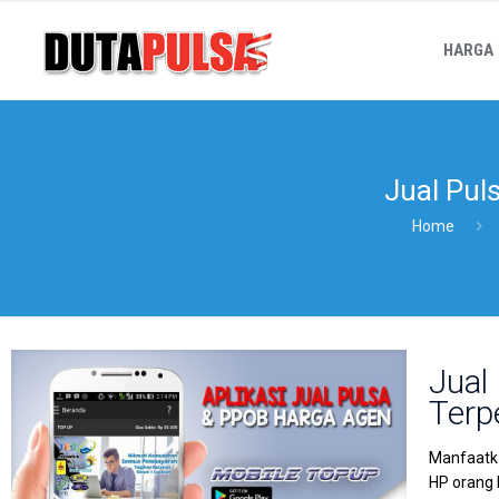
HARGA
Jual Pul
Home
Jual
Terp
Manfaatka
HP orang 