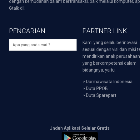
dengan kemudahan dalam bertransaksi, baik melalui komputer, apli
Gtalk dll.
PENCARIAN
PARTNER LINK
Kami yang selalu berinovasi
sesuai dengan visi dan misi t
mendirikan anak perusahaa
yang berkompetensi dalam
bidangnya, yaitu :
>
Darmawisata Indonesia
>
Duta PPOB
>
Duta Sparepart
Unduh Aplikasi Selular Gratis