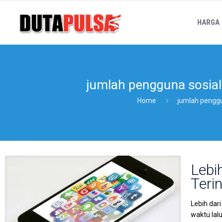
HARGA
jumlah pengguna sosial
Home
jumlah penggu
Lebi
Teri
Lebih dar
waktu lal