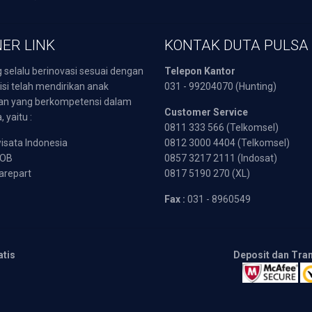
ER LINK
KONTAK DUTA PULSA
 selalu berinovasi sesuai dengan
Telepon Kantor
isi telah mendirikan anak
031 - 99204070 (Hunting)
an yang berkompetensi dalam
Customer Service
 yaitu :
0811 333 566 (Telkomsel)
sata Indonesia
0812 3000 4404 (Telkomsel)
POB
0857 3217 2111 (Indosat)
arepart
0817 5190 270 (XL)
Fax :
031 - 8960549
atis
Deposit dan Tra