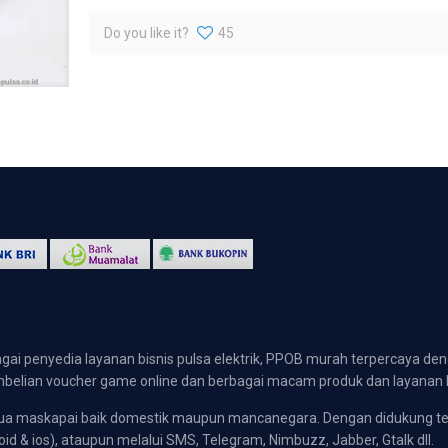
Do you like it?
45
gai penyedia layanan bisnis pulsa elektrik, PPOB murah terpercaya den
 pembelian voucher game online dan berbagai macam produk dan layanan 
emua maskapai baik domestik maupun mancanegara. Dengan didukung t
oid & ios), ataupun melalui SMS, Telegram, Nimbuzz, Jabber, Gtalk dll.