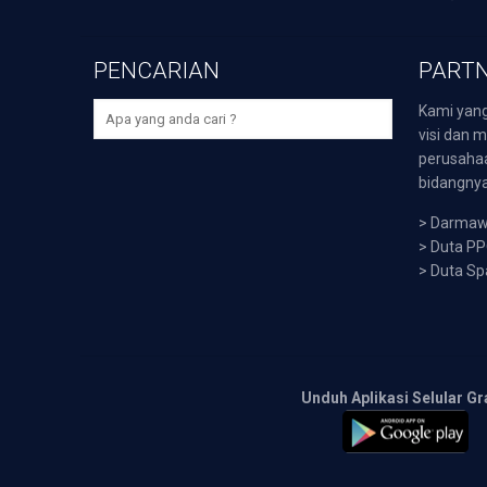
PENCARIAN
PARTN
Kami yang
visi dan m
perusaha
bidangnya,
>
Darmawi
>
Duta P
>
Duta Sp
Unduh Aplikasi Selular Gr