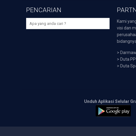
PENCARIAN
PARTN
Kami yang
visi dan m
perusaha
bidangnya,
>
Darmawi
>
Duta P
>
Duta Sp
Unduh Aplikasi Selular Gr