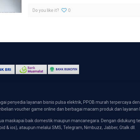
Do you like it?
0
gai penyedia layanan bisnis pulsa elektrik, PPOB murah terpercaya den
 pembelian voucher game online dan berbagai macam produk dan layanan 
emua maskapai baik domestik maupun mancanegara. Dengan didukung t
oid & ios), ataupun melalui SMS, Telegram, Nimbuzz, Jabber, Gtalk dll.