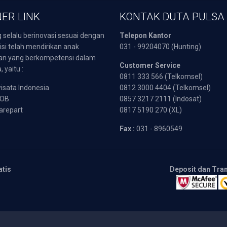
ER LINK
KONTAK DUTA PULSA
 selalu berinovasi sesuai dengan
Telepon Kantor
isi telah mendirikan anak
031 - 99204070 (Hunting)
an yang berkompetensi dalam
Customer Service
 yaitu :
0811 333 566 (Telkomsel)
sata Indonesia
0812 3000 4404 (Telkomsel)
POB
0857 3217 2111 (Indosat)
arepart
0817 5190 270 (XL)
Fax :
031 - 8960549
atis
Deposit dan Tra