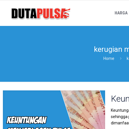
HARGA
kerugian m
Home
k
Keun
Keuntunga
sehingga
dimanfaa