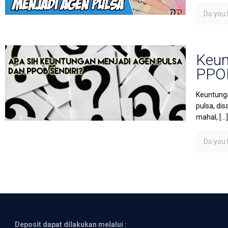
Do you l
Keun
PPO
Keuntunga
pulsa, dis
mahal,
[…
Do you l
Deposit dapat dilakukan melalui :