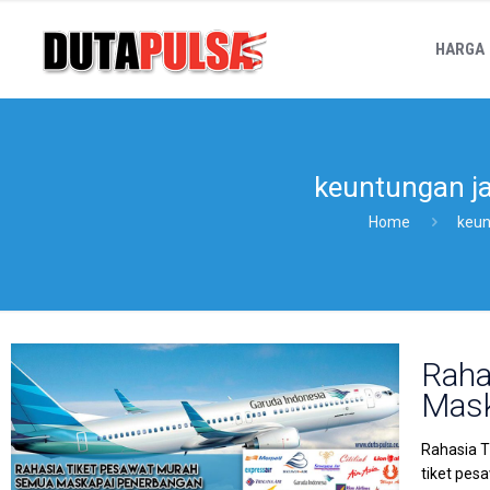
HARGA
keuntungan ja
Home
keun
Raha
Mask
Rahasia T
tiket pes