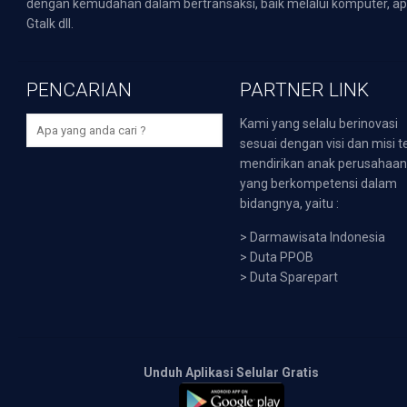
dengan kemudahan dalam bertransaksi, baik melalui komputer, apli
Gtalk dll.
PENCARIAN
PARTNER LINK
Kami yang selalu berinovasi
sesuai dengan visi dan misi t
mendirikan anak perusahaa
yang berkompetensi dalam
bidangnya, yaitu :
>
Darmawisata Indonesia
>
Duta PPOB
>
Duta Sparepart
Unduh Aplikasi Selular Gratis