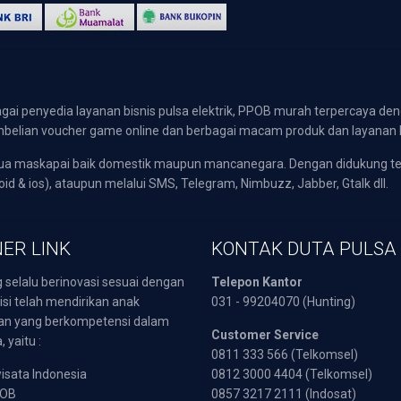
gai penyedia layanan bisnis pulsa elektrik, PPOB murah terpercaya den
 pembelian voucher game online dan berbagai macam produk dan layanan 
emua maskapai baik domestik maupun mancanegara. Dengan didukung t
oid & ios), ataupun melalui SMS, Telegram, Nimbuzz, Jabber, Gtalk dll.
ER LINK
KONTAK DUTA PULSA
 selalu berinovasi sesuai dengan
Telepon Kantor
isi telah mendirikan anak
031 - 99204070 (Hunting)
an yang berkompetensi dalam
Customer Service
 yaitu :
0811 333 566 (Telkomsel)
sata Indonesia
0812 3000 4404 (Telkomsel)
POB
0857 3217 2111 (Indosat)