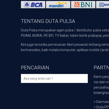
TENTANG DUTA PULSA
Duta Pulsa merupakan agen pulsa / distributor pulsa seba
PDAM, ADIRA, FIF, BFI, TV Kabel, token listrik prabayar,
Kini juga tersedia pemesanan tiket pesawat terbang s
bertransaksi, baik melalui komputer, aplikasi mobile (andr
PENCARIAN
PARTN
Kami yang
visi dan m
perusaha
bidangnya,
>
Darmawi
>
Duta P