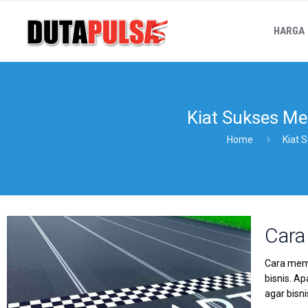
HARGA
Kiat Sukses M
Home
Kiat 
Cara
Cara memu
bisnis. A
agar bisn