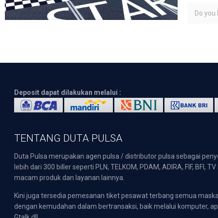
Do you l
Deposit dapat dilakukan melalui :
TENTANG DUTA PULSA
Duta Pulsa merupakan agen pulsa / distributor pulsa sebagai pen
lebih dari 300 biller seperti PLN, TELKOM, PDAM, ADIRA, FIF, BFI, T
macam produk dan layanan lainnya.
Kini juga tersedia pemesanan tiket pesawat terbang semua mask
dengan kemudahan dalam bertransaksi, baik melalui komputer, apli
Gtalk dll.