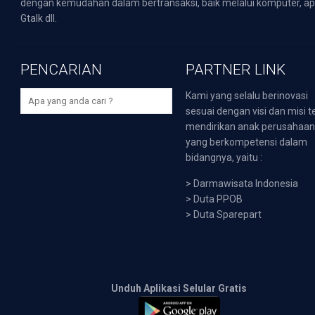
dengan kemudahan dalam bertransaksi, baik melalui komputer, apli
Gtalk dll.
PENCARIAN
PARTNER LINK
Kami yang selalu berinovasi
sesuai dengan visi dan misi t
mendirikan anak perusahaa
yang berkompetensi dalam
bidangnya, yaitu :
>
Darmawisata Indonesia
>
Duta PPOB
>
Duta Sparepart
Unduh Aplikasi Selular Gratis