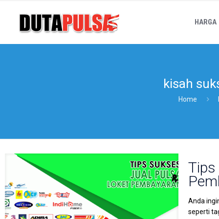
HARGA
kisah suks
Home
Tips
Pem
Anda ingi
seperti t