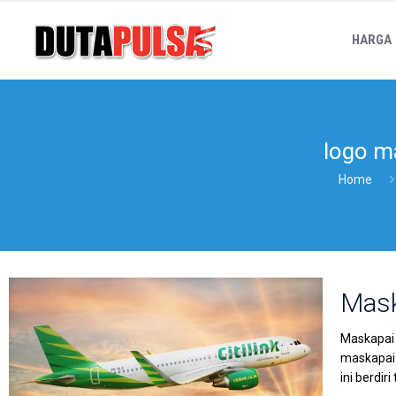
HARGA
logo ma
Home
Mask
Maskapai P
maskapai 
ini berdir