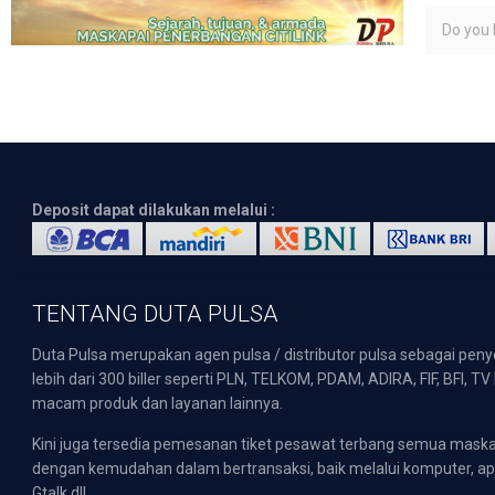
Do you l
Deposit dapat dilakukan melalui :
TENTANG DUTA PULSA
Duta Pulsa merupakan agen pulsa / distributor pulsa sebagai pen
lebih dari 300 biller seperti PLN, TELKOM, PDAM, ADIRA, FIF, BFI, T
macam produk dan layanan lainnya.
Kini juga tersedia pemesanan tiket pesawat terbang semua mask
dengan kemudahan dalam bertransaksi, baik melalui komputer, apli
Gtalk dll.