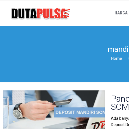
HARGA
mandi
Home
Pand
SC
Ada banya
Deposit D