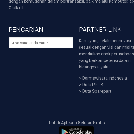
dengan kemudahan dalam bertransaksi, baik melalui komputer, apli
Gtalk dll.
PENCARIAN
PARTNER LINK
Kami yang selalu berinovasi
sesuai dengan visi dan misi t
mendirikan anak perusahaa
yang berkompetensi dalam
bidangnya, yaitu :
>
Darmawisata Indonesia
>
Duta PPOB
>
Duta Sparepart
Unduh Aplikasi Selular Gratis