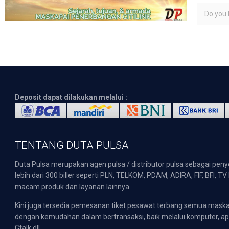
Do you l
Deposit dapat dilakukan melalui :
TENTANG DUTA PULSA
Duta Pulsa merupakan agen pulsa / distributor pulsa sebagai pen
lebih dari 300 biller seperti PLN, TELKOM, PDAM, ADIRA, FIF, BFI, T
macam produk dan layanan lainnya.
Kini juga tersedia pemesanan tiket pesawat terbang semua mask
dengan kemudahan dalam bertransaksi, baik melalui komputer, apli
Gtalk dll.