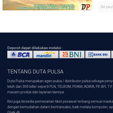
Do you l
Deposit dapat dilakukan melalui :
TENTANG DUTA PULSA
Duta Pulsa merupakan agen pulsa / distributor pulsa sebagai pen
lebih dari 300 biller seperti PLN, TELKOM, PDAM, ADIRA, FIF, BFI, T
macam produk dan layanan lainnya.
Kini juga tersedia pemesanan tiket pesawat terbang semua mask
dengan kemudahan dalam bertransaksi, baik melalui komputer, apli
Gtalk dll.