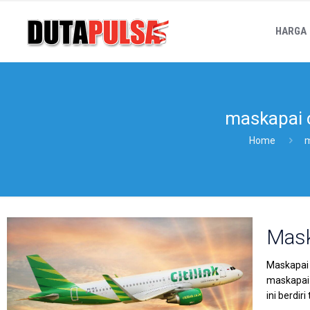
HARGA
maskapai ci
Home
m
Mask
Maskapai P
maskapai 
ini berdir