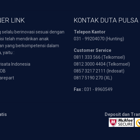
ER LINK
KONTAK DUTA PULSA
 selalu berinovasi sesuai dengan
Telepon Kantor
isi telah mendirikan anak
031 - 99204070 (Hunting)
an yang berkompetensi dalam
Customer Service
 yaitu :
0811 333 566 (Telkomsel)
sata Indonesia
0812 3000 4404 (Telkomsel)
POB
0857 3217 2111 (Indosat)
arepart
0817 5190 270 (XL)
Fax :
031 - 8960549
atis
Deposit dan Tra