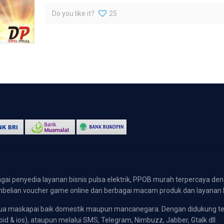
Do you like it?
25
gai penyedia layanan bisnis pulsa elektrik, PPOB murah terpercaya den
 pembelian voucher game online dan berbagai macam produk dan layanan 
emua maskapai baik domestik maupun mancanegara. Dengan didukung t
oid & ios), ataupun melalui SMS, Telegram, Nimbuzz, Jabber, Gtalk dll.