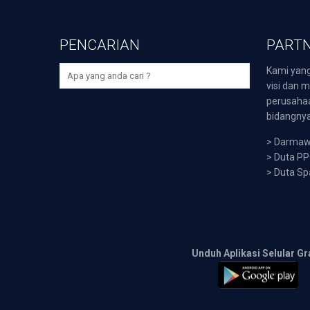
PENCARIAN
PARTN
Kami yang
visi dan m
perusaha
bidangnya,
>
Darmawi
>
Duta P
>
Duta Sp
Unduh Aplikasi Selular Gr