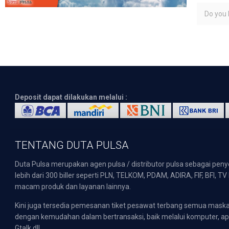
Do you l
Deposit dapat dilakukan melalui :
TENTANG DUTA PULSA
Duta Pulsa merupakan agen pulsa / distributor pulsa sebagai pen
lebih dari 300 biller seperti PLN, TELKOM, PDAM, ADIRA, FIF, BFI, T
macam produk dan layanan lainnya.
Kini juga tersedia pemesanan tiket pesawat terbang semua mask
dengan kemudahan dalam bertransaksi, baik melalui komputer, apli
Gtalk dll.