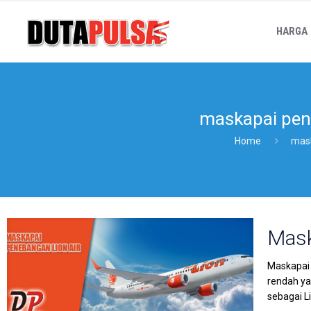
HARGA
maskapai pene
Home
mask
Mask
Maskapai 
rendah ya
sebagai L