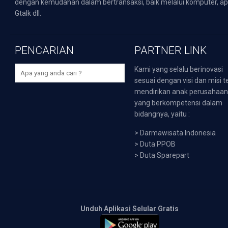
dengan kemudahan dalam bertransaksi, baik melalui komputer, apli
Gtalk dll.
PENCARIAN
PARTNER LINK
Kami yang selalu berinovasi
sesuai dengan visi dan misi t
mendirikan anak perusahaa
yang berkompetensi dalam
bidangnya, yaitu :
>
Darmawisata Indonesia
>
Duta PPOB
>
Duta Sparepart
Unduh Aplikasi Selular Gratis