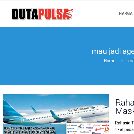
HARGA
mau jadi age
Home
mau
Raha
Mask
Rahasia T
tiket pes