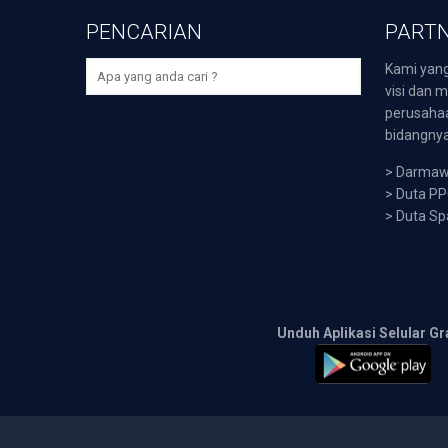
PENCARIAN
PARTN
Kami yang
visi dan m
perusaha
bidangnya,
>
Darmawi
>
Duta P
>
Duta Sp
Unduh Aplikasi Selular Gr