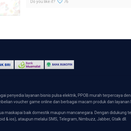
Do you like it?
76
gai penyedia layanan bisnis pulsa elektrik, PPOB murah terpercaya den
 pembelian voucher game online dan berbagai macam produk dan layanan 
emua maskapai baik domestik maupun mancanegara. Dengan didukung t
oid & ios), ataupun melalui SMS, Telegram, Nimbuzz, Jabber, Gtalk dll.