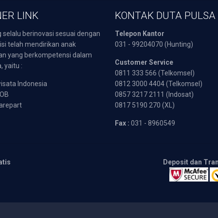
ER LINK
KONTAK DUTA PULSA
 selalu berinovasi sesuai dengan
Telepon Kantor
isi telah mendirikan anak
031 - 99204070 (Hunting)
an yang berkompetensi dalam
Customer Service
 yaitu :
0811 333 566 (Telkomsel)
sata Indonesia
0812 3000 4404 (Telkomsel)
POB
0857 3217 2111 (Indosat)
arepart
0817 5190 270 (XL)
Fax :
031 - 8960549
atis
Deposit dan Tra