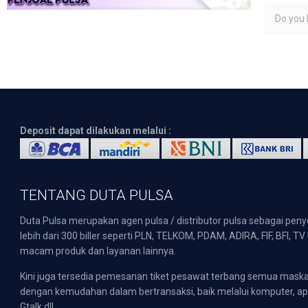
Do you l
Deposit dapat dilakukan melalui :
TENTANG DUTA PULSA
Duta Pulsa merupakan agen pulsa / distributor pulsa sebagai pen
lebih dari 300 biller seperti PLN, TELKOM, PDAM, ADIRA, FIF, BFI, T
macam produk dan layanan lainnya.
Kini juga tersedia pemesanan tiket pesawat terbang semua mask
dengan kemudahan dalam bertransaksi, baik melalui komputer, apli
Gtalk dll.