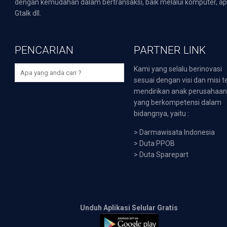
dengan kemudahan dalam bertransaksi, baik melalui komputer, apli
Gtalk dll.
PENCARIAN
PARTNER LINK
Kami yang selalu berinovasi
sesuai dengan visi dan misi t
mendirikan anak perusahaa
yang berkompetensi dalam
bidangnya, yaitu :
>
Darmawisata Indonesia
>
Duta PPOB
>
Duta Sparepart
Unduh Aplikasi Selular Gratis