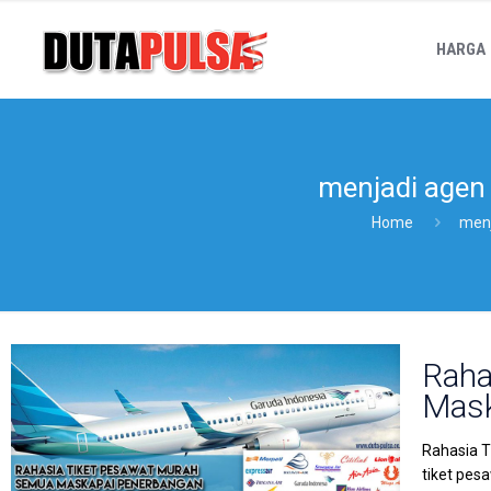
HARGA
menjadi agen 
Home
menj
Raha
Mask
Rahasia T
tiket pes