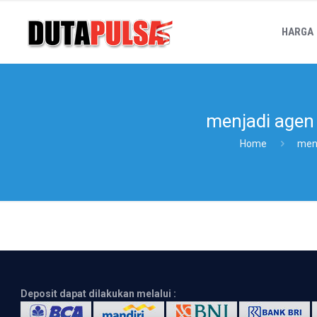
HARGA
menjadi agen
Home
menj
Deposit dapat dilakukan melalui :