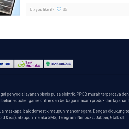
Do you like it?
35
gai penyedia layanan bisnis pulsa elektrik, PPOB murah terpercaya den
 pembelian voucher game online dan berbagai macam produk dan layanan 
emua maskapai baik domestik maupun mancanegara. Dengan didukung t
oid & ios), ataupun melalui SMS, Telegram, Nimbuzz, Jabber, Gtalk dll.