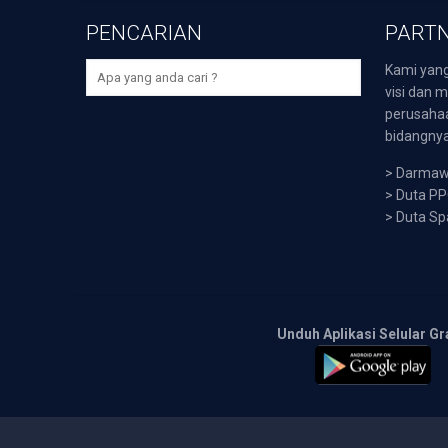
PENCARIAN
PARTN
Kami yang
visi dan m
perusaha
bidangnya,
>
Darmawi
>
Duta P
>
Duta Sp
Unduh Aplikasi Selular Gr