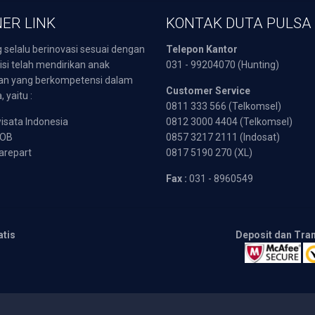
ER LINK
KONTAK DUTA PULSA
 selalu berinovasi sesuai dengan
Telepon Kantor
isi telah mendirikan anak
031 - 99204070 (Hunting)
an yang berkompetensi dalam
Customer Service
 yaitu :
0811 333 566 (Telkomsel)
sata Indonesia
0812 3000 4404 (Telkomsel)
POB
0857 3217 2111 (Indosat)
arepart
0817 5190 270 (XL)
Fax :
031 - 8960549
atis
Deposit dan Tra