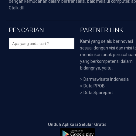
dengan kemudahan dalam bertransaksi, baik melalui komputer, apli
Gtalk dll.
PENCARIAN
PARTNER LINK
Kami yang selalu berinovasi
sesuai dengan visi dan misi t
mendirikan anak perusahaa
yang berkompetensi dalam
bidangnya, yaitu :
>
Darmawisata Indonesia
>
Duta PPOB
>
Duta Sparepart
Unduh Aplikasi Selular Gratis