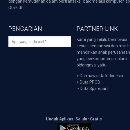
dengan kemudahan dalam bertransaksi, baik melalui komputer, apli
Gtalk dll.
PENCARIAN
PARTNER LINK
Kami yang selalu berinovasi
sesuai dengan visi dan misi t
mendirikan anak perusahaa
yang berkompetensi dalam
bidangnya, yaitu :
>
Darmawisata Indonesia
>
Duta PPOB
>
Duta Sparepart
Unduh Aplikasi Selular Gratis