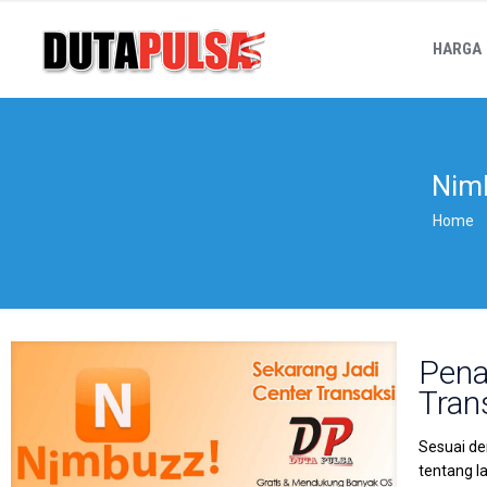
HARGA
Nim
Home
Pena
Tran
Sesuai de
tentang l