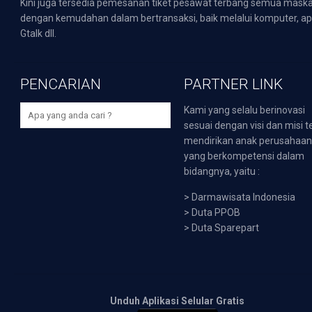
Kini juga tersedia pemesanan tiket pesawat terbang semua mask
dengan kemudahan dalam bertransaksi, baik melalui komputer, apli
Gtalk dll.
PENCARIAN
PARTNER LINK
Kami yang selalu berinovasi
sesuai dengan visi dan misi t
mendirikan anak perusahaa
yang berkompetensi dalam
bidangnya, yaitu :
>
Darmawisata Indonesia
>
Duta PPOB
>
Duta Sparepart
Unduh Aplikasi Selular Gratis