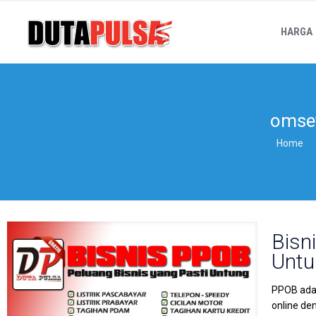
HARGA
omset
Home
Bisn
Untu
PPOB adal
online de