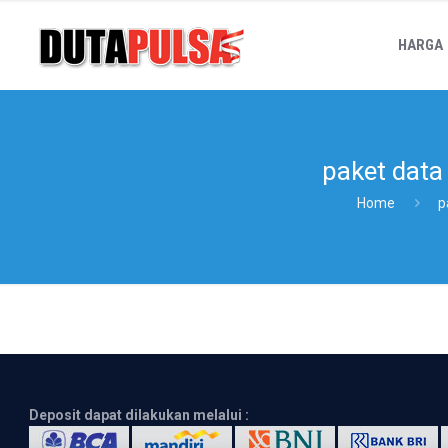
HARGA
paket data
Home
p
Deposit dapat dilakukan melalui :