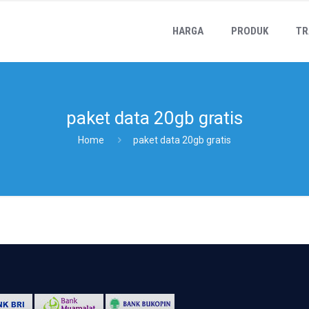
HARGA
PRODUK
TR
paket data 20gb gratis
Home
paket data 20gb gratis