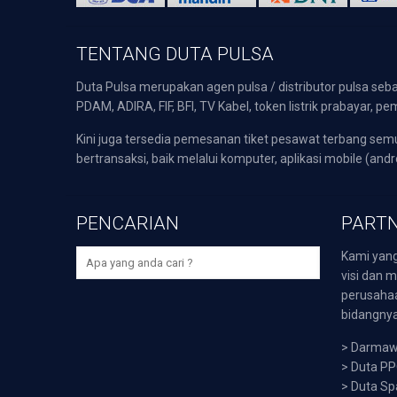
TENTANG DUTA PULSA
Duta Pulsa merupakan agen pulsa / distributor pulsa seba
PDAM, ADIRA, FIF, BFI, TV Kabel, token listrik prabayar,
Kini juga tersedia pemesanan tiket pesawat terbang s
bertransaksi, baik melalui komputer, aplikasi mobile (andr
PENCARIAN
PARTN
Kami yang
visi dan m
perusaha
bidangnya,
>
Darmawi
>
Duta P
>
Duta Sp