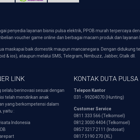
gai penyedia layanan bisnis pulsa elektrik, PPOB murah terpercaya den
 pembelian voucher game online dan berbagai macam produk dan layanan 
emua maskapai baik domestik maupun mancanegara. Dengan didukung t
oid & ios), ataupun melalui SMS, Telegram, Nimbuzz, Jabber, Gtalk dll.
ER LINK
KONTAK DUTA PULSA
 selalu berinovasi sesuai dengan
Telepon Kantor
isi telah mendirikan anak
031 - 99204070 (Hunting)
an yang berkompetensi dalam
Customer Service
 yaitu :
0811 333 566 (Telkomsel)
sata Indonesia
0812 3000 4404 (Telkomsel)
POB
0857 3217 2111 (Indosat)
arepart
0817 5190 270 (XL)