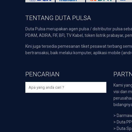
TENTANG DUTA PULSA
Duta Pulsa merupakan agen pulsa / distributor pulsa seba
PDAM, ADIRA, FIF, BFI, TV Kabel, token listrik prabayar,
Kini juga tersedia pemesanan tiket pesawat terbang s
bertransaksi, baik melalui komputer, aplikasi mobile (andr
PENCARIAN
PARTN
Kami yang
visi dan m
perusaha
bidangnya,
>
Darmawi
>
Duta P
>
Duta Sp