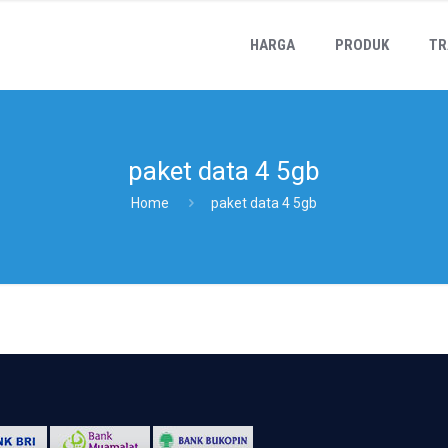
HARGA
PRODUK
TR
paket data 4 5gb
Home
paket data 4 5gb