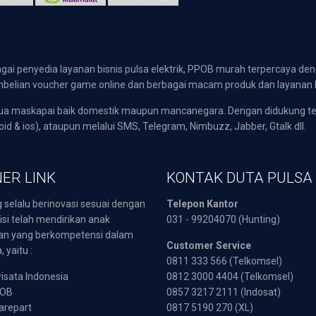
gai penyedia layanan bisnis pulsa elektrik, PPOB murah terpercaya den
 pembelian voucher game online dan berbagai macam produk dan layanan 
emua maskapai baik domestik maupun mancanegara. Dengan didukung t
oid & ios), ataupun melalui SMS, Telegram, Nimbuzz, Jabber, Gtalk dll.
ER LINK
KONTAK DUTA PULSA
 selalu berinovasi sesuai dengan
Telepon Kantor
isi telah mendirikan anak
031 - 99204070 (Hunting)
an yang berkompetensi dalam
Customer Service
 yaitu :
0811 333 566 (Telkomsel)
sata Indonesia
0812 3000 4404 (Telkomsel)
POB
0857 3217 2111 (Indosat)
arepart
0817 5190 270 (XL)