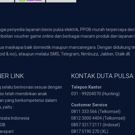
gai penyedia layanan bisnis pulsa elektrik, PPOB murah terpercaya den
 pembelian voucher game online dan berbagai macam produk dan layanan 
emua maskapai baik domestik maupun mancanegara. Dengan didukung t
oid & ios), ataupun melalui SMS, Telegram, Nimbuzz, Jabber, Gtalk dll.
ER LINK
KONTAK DUTA PULSA
 selalu berinovasi sesuai dengan
Telepon Kantor
isi telah mendirikan anak
031 - 99204070 (Hunting)
an yang berkompetensi dalam
Customer Service
 yaitu :
0811 333 566 (Telkomsel)
sata Indonesia
0812 3000 4404 (Telkomsel)
POB
0857 3217 2111 (Indosat)
arepart
0817 5190 270 (XL)