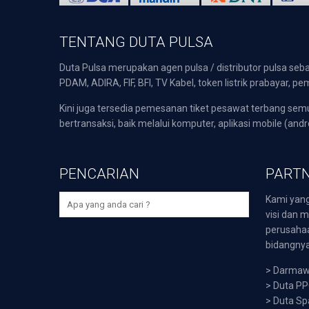
TENTANG DUTA PULSA
Duta Pulsa merupakan agen pulsa / distributor pulsa seba
PDAM, ADIRA, FIF, BFI, TV Kabel, token listrik prabayar,
Kini juga tersedia pemesanan tiket pesawat terbang s
bertransaksi, baik melalui komputer, aplikasi mobile (andr
PENCARIAN
PARTN
Kami yang
visi dan m
perusaha
bidangnya,
>
Darmawi
>
Duta P
>
Duta Sp