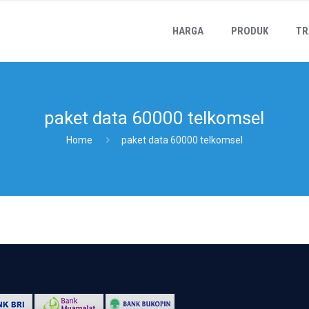
HARGA
PRODUK
TR
paket data 60000 telkomsel
Home
paket data 60000 telkomsel