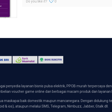
Do you like it?
0
gai penyedia layanan bisnis pulsa elektrik, PPOB murah terpercaya den
 pembelian voucher game online dan berbagai macam produk dan layanan 
emua maskapai baik domestik maupun mancanegara. Dengan didukung t
oid & ios), ataupun melalui SMS, Telegram, Nimbuzz, Jabber, Gtalk dll.