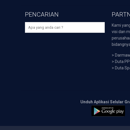
PENCARIAN
PARTN
Kami yang
visi dan m
perusaha
bidangnya,
>
Darmawi
>
Duta P
>
Duta Sp
Unduh Aplikasi Selular Gr