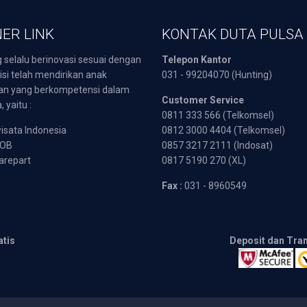
ER LINK
KONTAK DUTA PULSA
 selalu berinovasi sesuai dengan
Telepon Kantor
isi telah mendirikan anak
031 - 99204070 (Hunting)
an yang berkompetensi dalam
Customer Service
 yaitu :
0811 333 566 (Telkomsel)
sata Indonesia
0812 3000 4404 (Telkomsel)
POB
0857 3217 2111 (Indosat)
arepart
0817 5190 270 (XL)
Fax :
031 - 8960549
atis
Deposit dan Tra