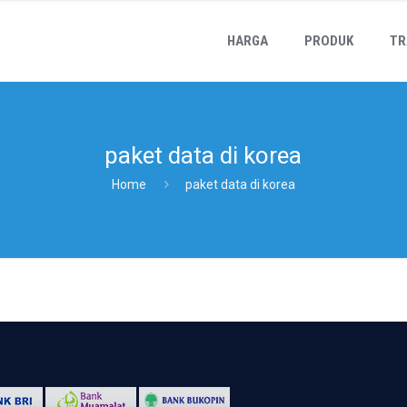
HARGA
PRODUK
TR
paket data di korea
Home
paket data di korea