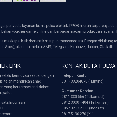
gai penyedia layanan bisnis pulsa elektrik, PPOB murah terpercaya den
 pembelian voucher game online dan berbagai macam produk dan layanan 
emua maskapai baik domestik maupun mancanegara. Dengan didukung t
oid & ios), ataupun melalui SMS, Telegram, Nimbuzz, Jabber, Gtalk dll.
ER LINK
KONTAK DUTA PULSA
 selalu berinovasi sesuai dengan
Telepon Kantor
isi telah mendirikan anak
031 - 99204070 (Hunting)
an yang berkompetensi dalam
Customer Service
 yaitu :
0811 333 566 (Telkomsel)
sata Indonesia
0812 3000 4404 (Telkomsel)
POB
0857 3217 2111 (Indosat)
arepart
0817 5190 270 (XL)