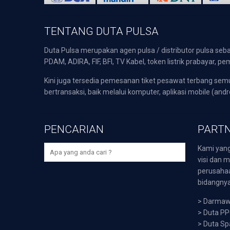
TENTANG DUTA PULSA
Duta Pulsa merupakan agen pulsa / distributor pulsa seba
PDAM, ADIRA, FIF, BFI, TV Kabel, token listrik prabayar,
Kini juga tersedia pemesanan tiket pesawat terbang s
bertransaksi, baik melalui komputer, aplikasi mobile (andr
PENCARIAN
PARTN
Kami yang
visi dan m
perusaha
bidangnya,
>
Darmawi
>
Duta P
>
Duta Sp