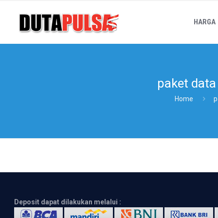
HARGA
paket data
Home
p
Deposit dapat dilakukan melalui :