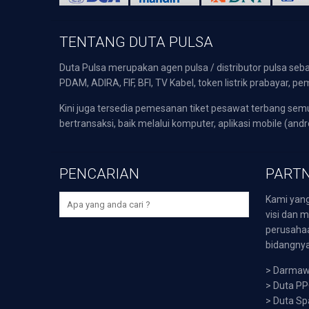
TENTANG DUTA PULSA
Duta Pulsa merupakan agen pulsa / distributor pulsa seba
PDAM, ADIRA, FIF, BFI, TV Kabel, token listrik prabayar,
Kini juga tersedia pemesanan tiket pesawat terbang s
bertransaksi, baik melalui komputer, aplikasi mobile (andr
PENCARIAN
PARTN
Kami yang
visi dan m
perusaha
bidangnya,
>
Darmawi
>
Duta P
>
Duta Sp