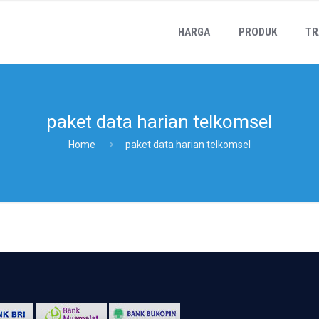
HARGA
PRODUK
TR
paket data harian telkomsel
Home
paket data harian telkomsel