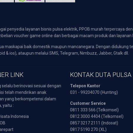
gai penyedia layanan bisnis pulsa elektrik, PPOB murah terpercaya den
 pembelian voucher game online dan berbagai macam produk dan layanan 
emua maskapai baik domestik maupun mancanegara. Dengan didukung t
oid & ios), ataupun melalui SMS, Telegram, Nimbuzz, Jabber, Gtalk dll.
ER LINK
KONTAK DUTA PULSA
 selalu berinovasi sesuai dengan
Telepon Kantor
isi telah mendirikan anak
031 - 99204070 (Hunting)
an yang berkompetensi dalam
Customer Service
 yaitu :
0811 333 566 (Telkomsel)
sata Indonesia
0812 3000 4404 (Telkomsel)
POB
0857 3217 2111 (Indosat)
arepart
0817 5190 270 (XL)