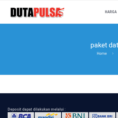
HARGA
paket da
Home
Deposit dapat dilakukan melalui :