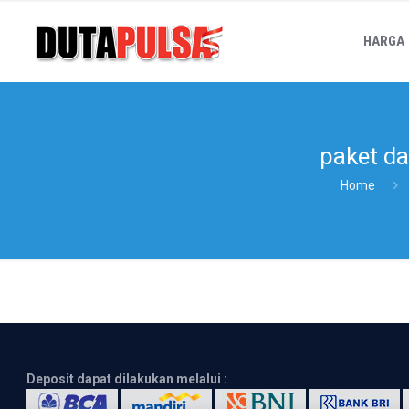
HARGA
paket da
Home
Deposit dapat dilakukan melalui :