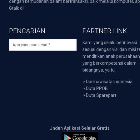
dengan kemudahan dalam bertransaksi, baik melalui komputer, apli
Gtalk dll.
PENCARIAN
PARTNER LINK
Kami yang selalu berinovasi
sesuai dengan visi dan misi t
mendirikan anak perusahaa
yang berkompetensi dalam
bidangnya, yaitu :
>
Darmawisata Indonesia
>
Duta PPOB
>
Duta Sparepart
Unduh Aplikasi Selular Gratis