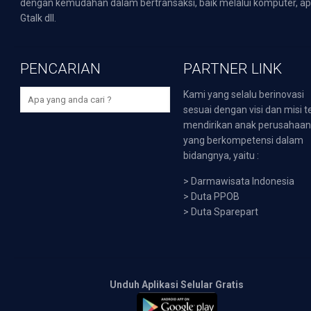
dengan kemudahan dalam bertransaksi, baik melalui komputer, apli
Gtalk dll.
PENCARIAN
PARTNER LINK
Kami yang selalu berinovasi
sesuai dengan visi dan misi t
mendirikan anak perusahaa
yang berkompetensi dalam
bidangnya, yaitu :
>
Darmawisata Indonesia
>
Duta PPOB
>
Duta Sparepart
Unduh Aplikasi Selular Gratis