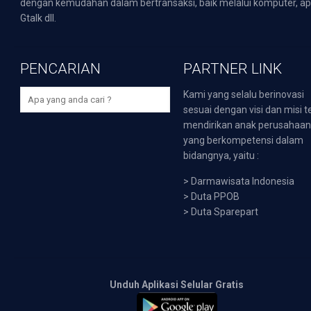
dengan kemudahan dalam bertransaksi, baik melalui komputer, apli
Gtalk dll.
PENCARIAN
PARTNER LINK
Kami yang selalu berinovasi
sesuai dengan visi dan misi t
mendirikan anak perusahaa
yang berkompetensi dalam
bidangnya, yaitu :
>
Darmawisata Indonesia
>
Duta PPOB
>
Duta Sparepart
Unduh Aplikasi Selular Gratis