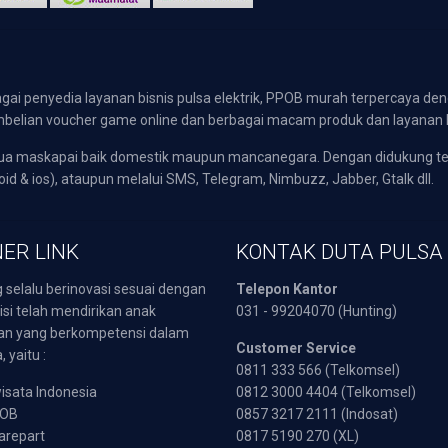
gai penyedia layanan bisnis pulsa elektrik, PPOB murah terpercaya den
 pembelian voucher game online dan berbagai macam produk dan layanan 
emua maskapai baik domestik maupun mancanegara. Dengan didukung t
oid & ios), ataupun melalui SMS, Telegram, Nimbuzz, Jabber, Gtalk dll.
ER LINK
KONTAK DUTA PULSA
 selalu berinovasi sesuai dengan
Telepon Kantor
isi telah mendirikan anak
031 - 99204070 (Hunting)
an yang berkompetensi dalam
Customer Service
 yaitu :
0811 333 566 (Telkomsel)
sata Indonesia
0812 3000 4404 (Telkomsel)
POB
0857 3217 2111 (Indosat)
arepart
0817 5190 270 (XL)