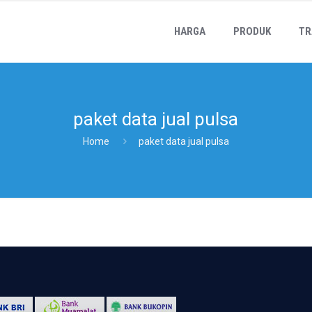
HARGA
PRODUK
TR
paket data jual pulsa
Home
paket data jual pulsa