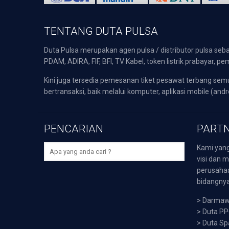
TENTANG DUTA PULSA
Duta Pulsa merupakan agen pulsa / distributor pulsa seba
PDAM, ADIRA, FIF, BFI, TV Kabel, token listrik prabayar,
Kini juga tersedia pemesanan tiket pesawat terbang s
bertransaksi, baik melalui komputer, aplikasi mobile (andr
PENCARIAN
PARTN
Kami yang
visi dan m
perusaha
bidangnya,
>
Darmawi
>
Duta P
>
Duta Sp